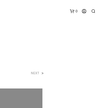
0
N
>
NEXT
O
H
A
Y
P
R
O
D