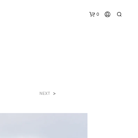
0
N
>
NEXT
O
H
A
Y
P
R
O
D