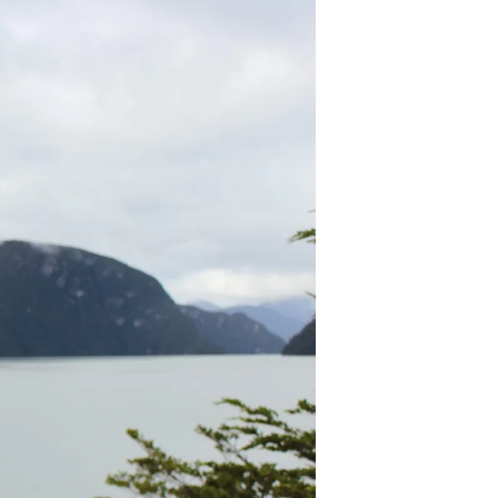
U
C
T
O
S
E
N
E
L
C
A
R
R
I
T
O
.