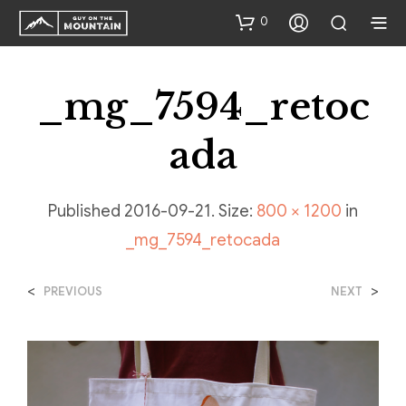
0
_mg_7594_retoc
Ada
Published
2016-09-21
. Size:
800 × 1200
in
_mg_7594_retocada
<
>
PREVIOUS
NEXT