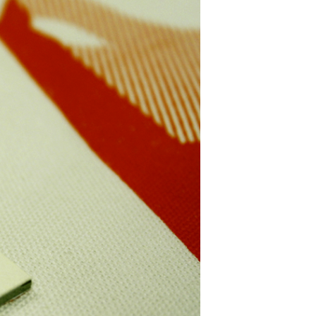
U
C
T
O
S
E
N
E
L
C
A
R
R
I
T
O
.