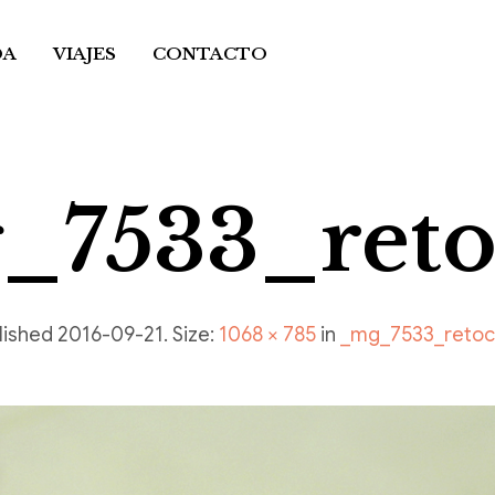
DA
VIAJES
CONTACTO
_7533_reto
lished
2016-09-21
. Size:
1068 × 785
in
_mg_7533_reto