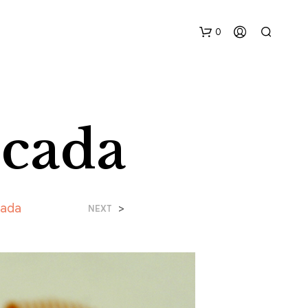
0
cada
N
cada
>
NEXT
O
H
A
Y
P
R
O
D