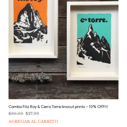
Combo Fitz Roy & Cerro Torre linocut prints – 10% OFF!!!
El
El
$
30.00
$
27.00
precio
precio
AGREGAR AL CARRITO
original
actual