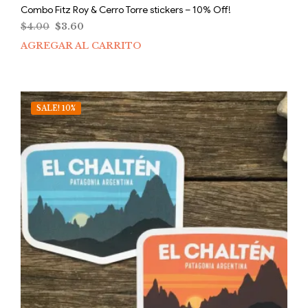
Combo Fitz Roy & Cerro Torre stickers – 10% Off!
El
El
$
4.00
$
3.60
precio
precio
AGREGAR AL CARRITO
original
actual
era:
es:
$4.00.
$3.60.
SALE! 10%