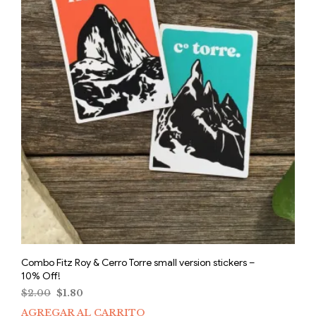
Combo Fitz Roy & Cerro Torre small version stickers –
10% Off!
El
El
$
2.00
$
1.80
precio
precio
AGREGAR AL CARRITO