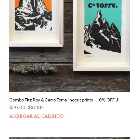
Combo Fitz Roy & Cerro Torre linocut prints – 10% OFF!!!
El
El
$
30.00
$
27.00
precio
precio
AGREGAR AL CARRITO
original
actual
era:
es:
$30.00.
$27.00.